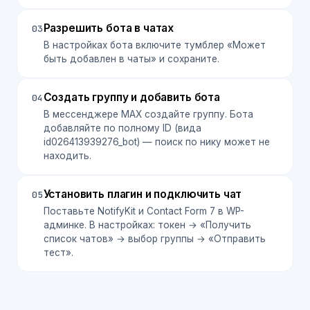
Разрешить бота в чатах
03
В настройках бота включите тумблер «Может
быть добавлен в чаты» и сохраните.
Создать группу и добавить бота
04
В мессенджере MAX создайте группу. Бота
добавляйте по полному ID (вида
id026413939276_bot) — поиск по нику может не
находить.
Установить плагин и подключить чат
05
Поставьте NotifyKit и Contact Form 7 в WP-
админке. В настройках: токен → «Получить
список чатов» → выбор группы → «Отправить
тест».